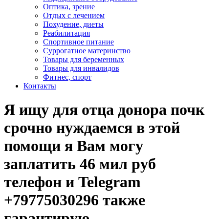
Оптика, зрение
Отдых с лечением
Похудение, диеты
Реабилитация
Спортивное питание
Суррогатное материнство
Товары для беременных
Товары для инвалидов
Фитнес, спорт
Контакты
Я ищу для отца донора почк
срочно нуждаемся в этой
помощи я Вам могу
заплатить 46 мил руб
телефон и Telegram
+79775030296 также
гарантирую