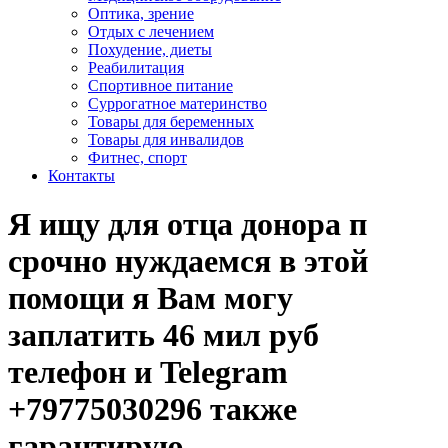
Оптика, зрение
Отдых с лечением
Похудение, диеты
Реабилитация
Спортивное питание
Суррогатное материнство
Товары для беременных
Товары для инвалидов
Фитнес, спорт
Контакты
Я ищу для отца донора п
срочно нуждаемся в этой
помощи я Вам могу
заплатить 46 мил руб
телефон и Telegram
+79775030296 также
гарантирую