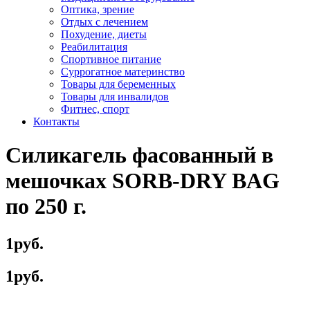
Оптика, зрение
Отдых с лечением
Похудение, диеты
Реабилитация
Спортивное питание
Суррогатное материнство
Товары для беременных
Товары для инвалидов
Фитнес, спорт
Контакты
Силикагель фасованный в
мешочках SORB-DRY BAG
по 250 г.
1руб.
1руб.