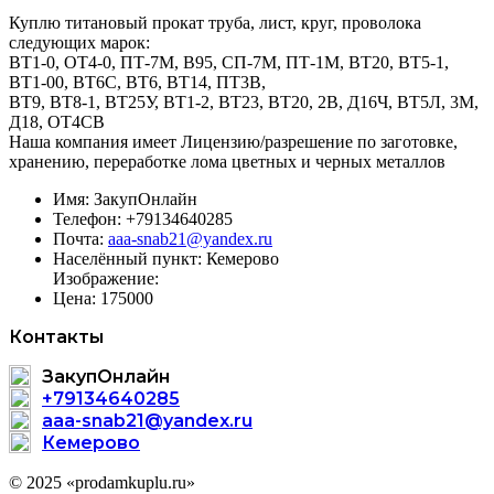
Куплю титановый прокат труба, лист, круг, проволока
следующих марок:
ВТ1-0, ОТ4-0, ПТ-7М, В95, СП-7М, ПТ-1М, ВТ20, ВТ5-1,
ВТ1-00, ВТ6С, ВТ6, ВТ14, ПТ3В,
ВТ9, ВТ8-1, ВТ25У, ВТ1-2, ВТ23, ВТ20, 2В, Д16Ч, ВТ5Л, 3М,
Д18, ОТ4СВ
Наша компания имеет Лицензию/разрешение по заготовке,
хранению, переработке лома цветных и черных металлов
Имя:
ЗакупОнлайн
Телефон:
+79134640285
Почта:
aaa-snab21@yandex.ru
Населённый пункт:
Кемерово
Изображение:
Цена:
175000
Контакты
ЗакупОнлайн
+79134640285
aaa-snab21@yandex.ru
Кемерово
© 2025 «prodamkuplu.ru»