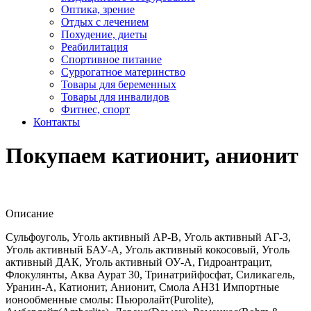
Оптика, зрение
Отдых с лечением
Похудение, диеты
Реабилитация
Спортивное питание
Суррогатное материнство
Товары для беременных
Товары для инвалидов
Фитнес, спорт
Контакты
Покупаем катионит, анионит
Описание
Сульфоуголь, Уголь активный АР-В, Уголь активный АГ-3,
Уголь активный БАУ-А, Уголь активный кокосовый, Уголь
активный ДАК, Уголь активный ОУ-А, Гидроантрацит,
Флокулянты, Аква Аурат 30, Тринатрийфосфат, Силикагель,
Уранин-А, Катионит, Анионит, Смола АН31 Импортные
ионообменные смолы: Пьюролайт(Purolite),