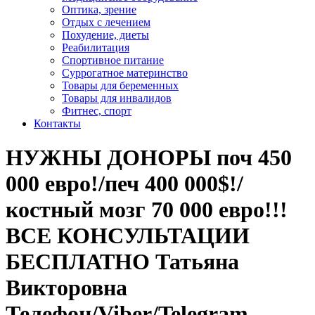
Оптика, зрение
Отдых с лечением
Похудение, диеты
Реабилитация
Спортивное питание
Суррогатное материнство
Товары для беременных
Товары для инвалидов
Фитнес, спорт
Контакты
НУЖНЫ ДОНОРЫ поч 450
000 евро!/печ 400 000$!/
костный мозг 70 000 евро!!!
ВСЕ КОНСУЛЬТАЦИИ
БЕСПЛАТНО Татьяна
Викторовна
Телефон/Viber/Telegram