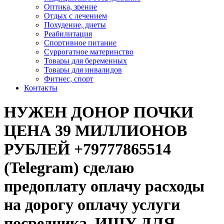
Оптика, зрение
Отдых с лечением
Похудение, диеты
Реабилитация
Спортивное питание
Суррогатное материнство
Товары для беременных
Товары для инвалидов
Фитнес, спорт
Контакты
НУЖЕН ДОНОР ПОЧКИ
ЦЕНА 39 МИЛЛИОНОВ
РУБЛЕЙ +79777865514
(Telegram) сделаю
предоплату оплачу расходы
на дорогу оплачу услуги
посредника. ИЩУ ДЛЯ