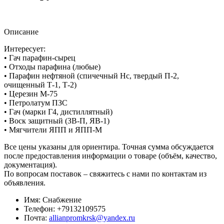
Описание
Интересует:
• Гач парафин-сырец
• Отходы парафина (любые)
• Парафин нефтяной (спичечный Нс, твердый П-2,
очищенный Т-1, Т-2)
• Церезин М-75
• Петролатум ПЗС
• Гач (марки Г4, дистиллятный)
• Воск защитный (ЗВ-П, ЯВ-1)
• Мягчители ЯПП и ЯПП-М
Все цены указаны для ориентира. Точная сумма обсуждается
после предоставления информации о товаре (объём, качество,
документация).
По вопросам поставок – свяжитесь с нами по контактам из
объявления.
Имя:
Снабжение
Телефон:
+79132109575
Почта:
allianpromkrsk@yandex.ru