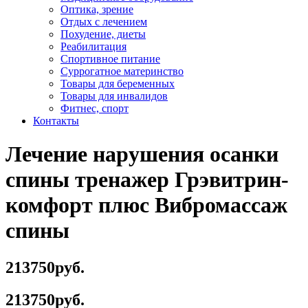
Оптика, зрение
Отдых с лечением
Похудение, диеты
Реабилитация
Спортивное питание
Суррогатное материнство
Товары для беременных
Товары для инвалидов
Фитнес, спорт
Контакты
Лечение нарушения осанки
спины тренажер Грэвитрин-
комфорт плюс Вибромассаж
спины
213750руб.
213750руб.