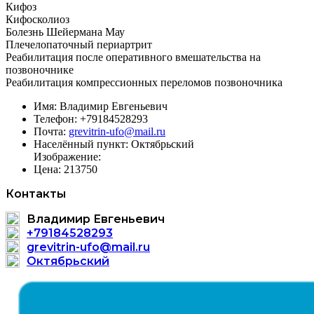
Кифоз
Кифосколиоз
Болезнь Шейермана Мау
Плечелопаточный периартрит
Реабилитация после оперативного вмешательства на
позвоночнике
Реабилитация компрессионных переломов позвоночника
Имя:
Владимир Евгеньевич
Телефон:
+79184528293
Почта:
grevitrin-ufo@mail.ru
Населённый пункт:
Октябрьский
Изображение:
Цена:
213750
Контакты
Владимир Евгеньевич
+79184528293
grevitrin-ufo@mail.ru
Октябрьский