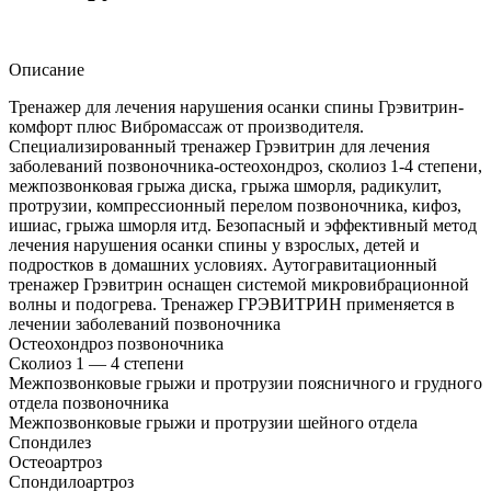
Описание
Тренажер для лечения нарушения осанки спины Грэвитрин-
комфорт плюс Вибромассаж от производителя.
Специализированный тренажер Грэвитрин для лечения
заболеваний позвоночника-остеохондроз, сколиоз 1-4 степени,
межпозвонковая грыжа диска, грыжа шморля, радикулит,
протрузии, компрессионный перелом позвоночника, кифоз,
ишиас, грыжа шморля итд. Безопасный и эффективный метод
лечения нарушения осанки спины у взрослых, детей и
подростков в домашних условиях. Аутогравитационный
тренажер Грэвитрин оснащен системой микровибрационной
волны и подогрева. Тренажер ГРЭВИТРИН применяется в
лечении заболеваний позвоночника
Остеохондроз позвоночника
Сколиоз 1 — 4 степени
Межпозвонковые грыжи и протрузии поясничного и грудного
отдела позвоночника
Межпозвонковые грыжи и протрузии шейного отдела
Спондилез
Остеоартроз
Спондилоартроз