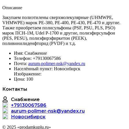
Описание
Закупаем полиэтилены сверхмолекулярные (UHMWPE,
VHMWPE) марок PE-380, PE-400, PE-430, PE-470 и другие.
Также приобретаем полисульфоны (PSF, PSU, PLS, PSO)
марок ПСН-1М, Udel P-1700 и другие, полиэфирсульфон
(PES, PESU), полиэфирэфиркетон (PEEK),
поливинилиденфторид (PVDF) и т.д.
Имя:
Снабжение
Телефон:
+79130067586
Почта:
aurum-polimer-nsk@yandex.ru
Населённый пункт:
Новосибирск
Изображение:
Цена:
100
Контакты
Снабжение
+79130067586
aurum-polimer-nsk@yandex.ru
Новосибирск
© 2025 «prodamkuplu.ru»