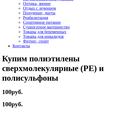
Оптика, зрение
Отдых с лечением
Похудение, диеты
Реабилитация
Спортивное питание
Суррогатное материнство
Товары для беременных
Товары для инвалидов
Фитнес, спорт
Контакты
Купим полиэтилены
сверхмолекулярные (PE) и
полисульфоны
100руб.
100руб.