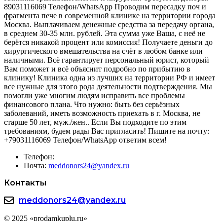
89031116069 Телефон/WhatsApp Проводим пересадку поч и
фрагмента пече в современной клинике на территории города
Москва. Выплачиваем денежные средства за передачу органа,
в среднем 30-35 млн. рублей. Эта сумма уже Ваша, с неё не
берётся никакой процент или комиссия! Получаете деньги до
хирургического вмешательства на счёт в любом банке или
наличными. Всё гарантирует персональный юрист, который
Вам поможет и всё объяснит подробно по прибытию в
клинику! Клиника одна из лучших на территории РФ и имеет
все нужные для этого рода деятельности подтверждения. Мы
помогли уже многим людям исправить все проблемы
финансового плана. Что нужно: быть без серьёзных
заболеваний, иметь возможность приехать в г. Москва, не
старше 50 лет, муж./жен.. Если Вы подходите по этим
требованиям, будем рады Вас пригласить! Пишите на почту:
+79031116069 Телефон/WhatsApp ответим всем!
Телефон:
Почта:
meddonors24@yandex.ru
Контакты
meddonors24@yandex.ru
© 2025 «prodamkuplu.ru»