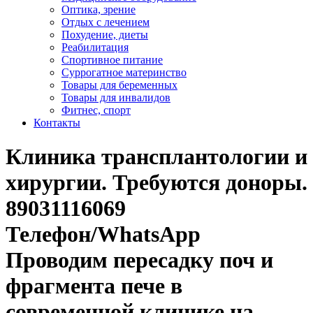
Оптика, зрение
Отдых с лечением
Похудение, диеты
Реабилитация
Спортивное питание
Суррогатное материнство
Товары для беременных
Товары для инвалидов
Фитнес, спорт
Контакты
Клиника трансплантологии и
хирургии. Требуются доноры.
89031116069
Телефон/WhatsApp
Проводим пересадку поч и
фрагмента пече в
современной клинике на