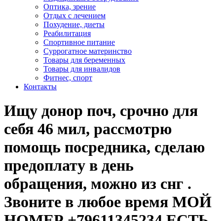
Оптика, зрение
Отдых с лечением
Похудение, диеты
Реабилитация
Спортивное питание
Суррогатное материнство
Товары для беременных
Товары для инвалидов
Фитнес, спорт
Контакты
Ищу донор поч, срочно для
себя 46 мил, рассмотрю
помощь посредника, сделаю
предоплату в день
обращения, можно из снг .
Звоните в любое время МОЙ
НОМЕР +79611345234 ЕСТЬ