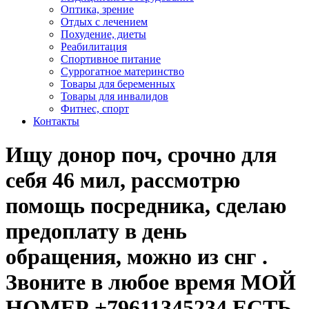
Оптика, зрение
Отдых с лечением
Похудение, диеты
Реабилитация
Спортивное питание
Суррогатное материнство
Товары для беременных
Товары для инвалидов
Фитнес, спорт
Контакты
Ищу донор поч, срочно для
себя 46 мил, рассмотрю
помощь посредника, сделаю
предоплату в день
обращения, можно из снг .
Звоните в любое время МОЙ
НОМЕР +79611345234 ЕСТЬ