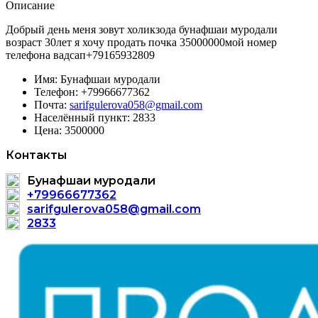
Описание
Добрый день меня зовут холикзода бунафшаи муродали
возраст 30лет я хочу продать почка 35000000мой номер
телефона вадсап+79165932809
Имя:
Бунафшаи муродали
Телефон:
+79966677362
Почта:
sarifgulerova058@gmail.com
Населённый пункт:
2833
Цена:
3500000
Контакты
Бунафшаи муродали
+79966677362
sarifgulerova058@gmail.com
2833