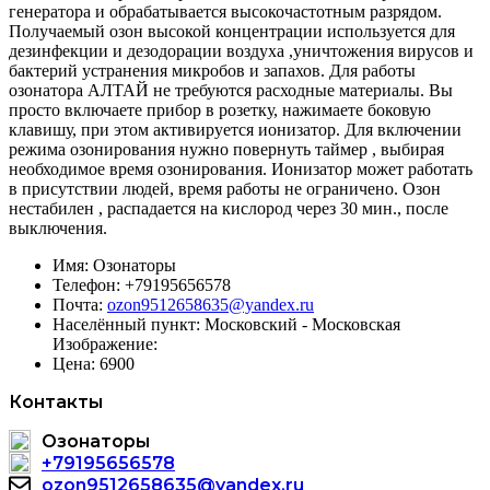
генератора и обрабатывается высокочастотным разрядом.
Получаемый озон высокой концентрации используется для
дезинфекции и дезодорации воздуха ,уничтожения вирусов и
бактерий устранения микробов и запахов. Для работы
озонатора АЛТАЙ не требуются расходные материалы. Вы
просто включаете прибор в розетку, нажимаете боковую
клавишу, при этом активируется ионизатор. Для включении
режима озонирования нужно повернуть таймер , выбирая
необходимое время озонирования. Ионизатор может работать
в присутствии людей, время работы не ограничено. Озон
нестабилен , распадается на кислород через 30 мин., после
выключения.
Имя:
Озонаторы
Телефон:
+79195656578
Почта:
ozon9512658635@yandex.ru
Населённый пункт:
Московский - Московская
Изображение:
Цена:
6900
Контакты
Озонаторы
+79195656578
ozon9512658635@yandex.ru