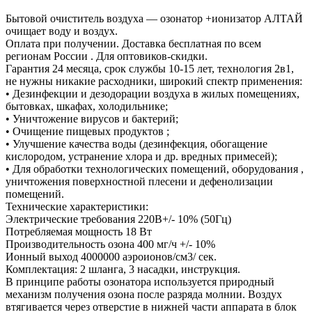
Бытовой очиститель воздуха — озонатор +ионизатор АЛТАЙ
очищает воду и воздух.
Оплата при получении. Доставка бесплатная по всем
регионам России . Для оптовиков-скидки.
Гарантия 24 месяца, срок службы 10-15 лет, технология 2в1,
не нужны никакие расходники, широкий спектр применения:
• Дезинфекции и дезодорации воздуха в жилых помещениях,
бытовках, шкафах, холодильнике;
• Уничтожение вирусов и бактерий;
• Очищение пищевых продуктов ;
• Улучшение качества воды (дезинфекция, обогащение
кислородом, устранение хлора и др. вредных примесей);
• Для обработки технологических помещений, оборудования ,
уничтожения поверхностной плесени и дефенолизации
помещений.
Технические характеристики:
Электрические требования 220В+/- 10% (50Гц)
Потребляемая мощность 18 Вт
Производительность озона 400 мг/ч +/- 10%
Ионный выход 4000000 аэроионов/см3/ сек.
Комплектация: 2 шланга, 3 насадки, инструкция.
В принципе работы озонатора используется природный
механизм получения озона после разряда молнии. Воздух
втягивается через отверстие в нижней части аппарата в блок