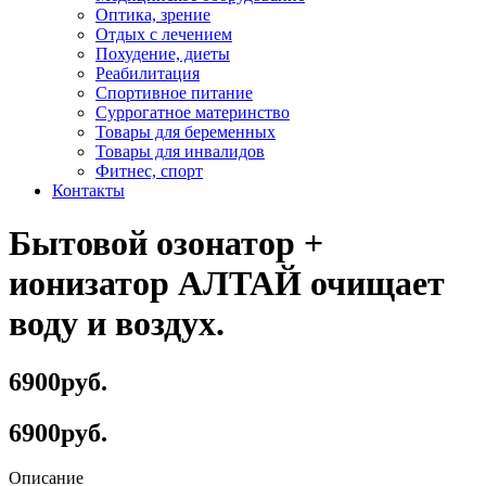
Оптика, зрение
Отдых с лечением
Похудение, диеты
Реабилитация
Спортивное питание
Суррогатное материнство
Товары для беременных
Товары для инвалидов
Фитнес, спорт
Контакты
Бытовой озонатор +
ионизатор АЛТАЙ очищает
воду и воздух.
6900руб.
6900руб.
Описание