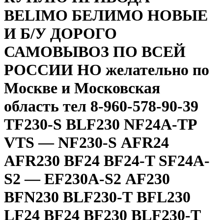
BELIMO БЕЛИМО НОВЫЕ
И Б/У ДОРОГО
САМОВЫВОЗ ПО ВСЕЙ
РОССИИ НО желательно по
Москве и Московская
область тел 8-960-578-90-39
TF230-S BLF230 NF24A-TP
VТS — NF230-S АFR24
АFR230 ВF24 BF24-T SF24A-
S2 — EF230А-S2 АF230
ВFN230 ВLF230-Т BFL230
LF24 ВF24 ВF230 ВLF230-Т